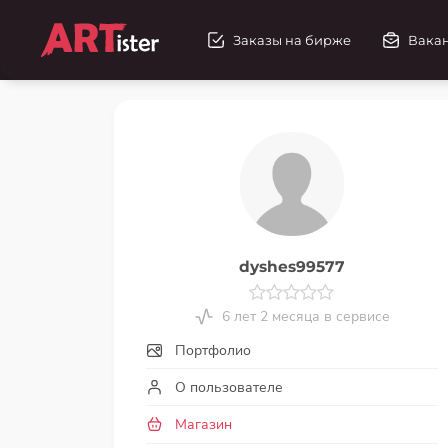
Заказы на бирже
Вака
dyshes99577
6 лет 2 месяца в сервисе
Портфолио
О пользователе
Магазин