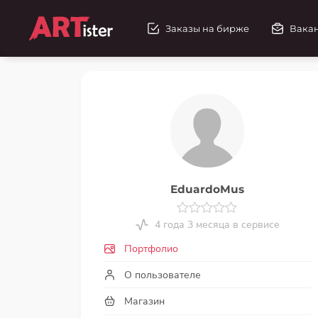
Заказы на бирже
Вака
EduardoMus
4 года 3 месяца в сервисе
Портфолио
О пользователе
Магазин