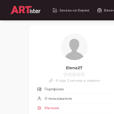
Заказы на бирже
Вака
Elena27
4 года 3 месяца в сервисе
Портфолио
О пользователе
Магазин