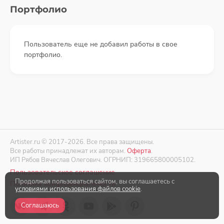
Портфолио
Пользователь еще не добавил работы в свое
портфолио.
Artister.ru © 2017-2026. Все права защищены.
Все работы принадлежат их авторам.
Оферта
.
ИП Рябов Вячеслав Олегович. ОГРНИП: 319665800005102.
Пользовательское соглашение
Продолжая пользоваться сайтом, вы соглашаетесь с
Политика конфиденциальности
условиями использования файлов cookie
.
Соглашаюсь