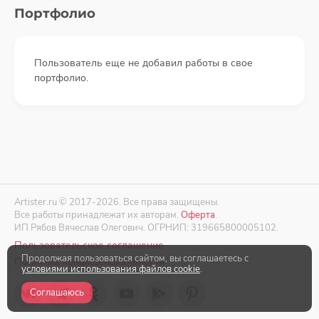
Портфолио
Пользователь еще не добавил работы в свое
портфолио.
Artister.ru © 2017-2026. Все права защищены.
Все работы принадлежат их авторам.
Оферта
.
ИП Рябов Вячеслав Олегович. ОГРНИП: 319665800005102.
Пользовательское соглашение
Продолжая пользоваться сайтом, вы соглашаетесь с
Политика конфиденциальности
условиями использования файлов cookie
.
Соглашаюсь