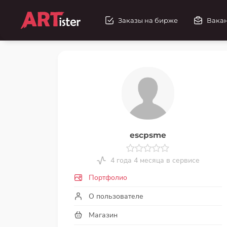
Заказы на бирже
Вака
escpsme
4 года 4 месяца в сервисе
Портфолио
О пользователе
Магазин