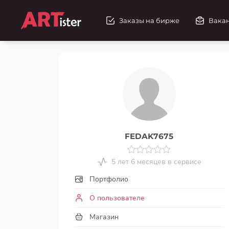
Заказы на бирже
Вака
FEDAK7675
5 лет 6 месяцев в сервисе
Портфолио
О пользователе
Магазин