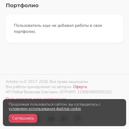
Портфолио
Пользователь еще не добавил работы в свое
портфолио.
Artister.ru © 2017-2026. Все права защищены.
Все работы принадлежат их авторам.
Оферта
.
ИП Рябов Вячеслав Олегович. ОГРНИП: 319665800005102.
Пользовательское соглашение
Продолжая пользоваться сайтом, вы соглашаетесь с
Политика конфиденциальности
условиями использования файлов cookie
.
Соглашаюсь