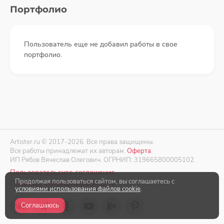
Портфолио
Пользователь еще не добавил работы в свое
портфолио.
Artister.ru © 2017-2026. Все права защищены.
Все работы принадлежат их авторам.
Оферта
.
ИП Рябов Вячеслав Олегович. ОГРНИП: 319665800005102.
Пользовательское соглашение
Продолжая пользоваться сайтом, вы соглашаетесь с
Политика конфиденциальности
условиями использования файлов cookie
.
Соглашаюсь