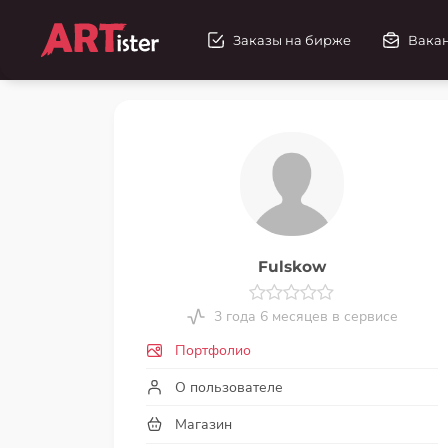
Заказы на бирже
Вака
Fulskow
3 года 6 месяцев в сервисе
Портфолио
О пользователе
Магазин