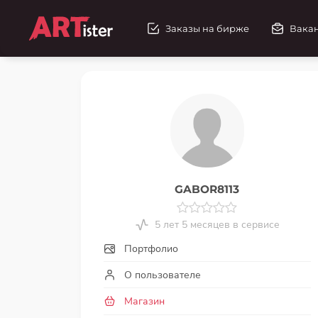
Заказы на бирже
Вака
GABOR8113
5 лет 5 месяцев в сервисе
Портфолио
О пользователе
Магазин