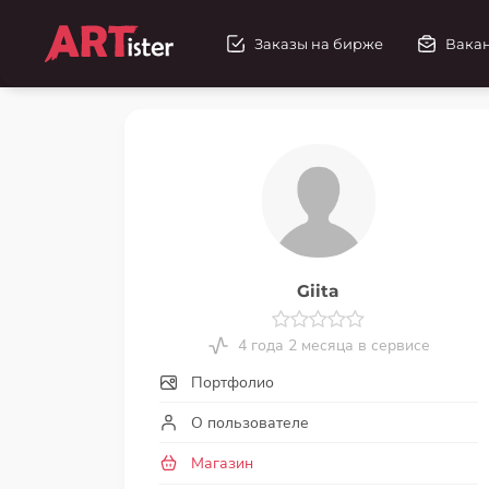
Заказы на бирже
Вака
Giita
4 года 2 месяца в сервисе
Портфолио
О пользователе
Магазин