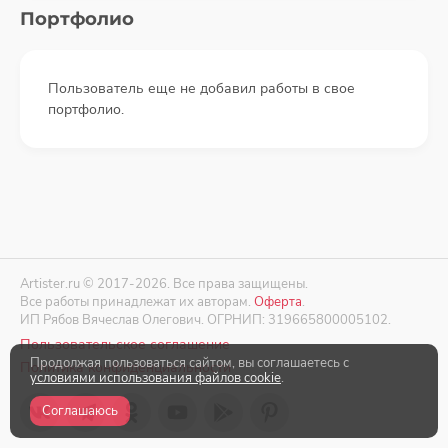
Портфолио
Пользователь еще не добавил работы в свое
портфолио.
Artister.ru © 2017-2026. Все права защищены.
Все работы принадлежат их авторам.
Оферта
.
ИП Рябов Вячеслав Олегович. ОГРНИП: 319665800005102.
Пользовательское соглашение
Продолжая пользоваться сайтом, вы соглашаетесь с
Политика конфиденциальности
условиями использования файлов cookie
.
Соглашаюсь