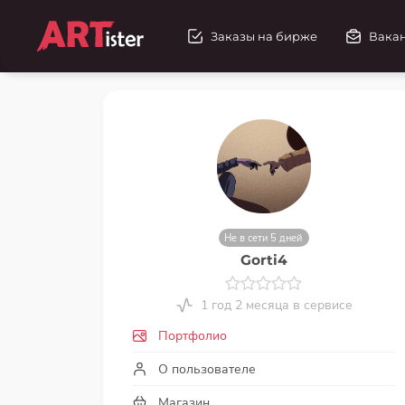
Заказы на бирже
Вака
Не в сети 5 дней
Gorti4
1 год 2 месяца в сервисе
Портфолио
О пользователе
Магазин