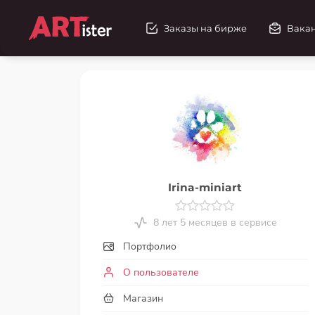
Заказы на бирже
Вака
Irina-miniart
8 лет 5 месяцев в сервисе
Портфолио
О пользователе
Магазин