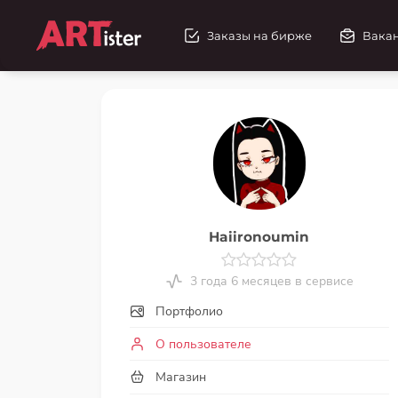
Заказы на бирже
Вака
Haiironoumin
3 года 6 месяцев в сервисе
Портфолио
О пользователе
Магазин