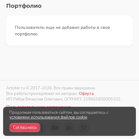
Портфолио
Пользователь еще не добавил работы в свое
портфолио.
Artister.ru © 2017-2026. Все права защищены.
Все работы принадлежат их авторам.
Оферта
.
ИП Рябов Вячеслав Олегович. ОГРНИП: 319665800005102.
Пользовательское соглашение
Продолжая пользоваться сайтом, вы соглашаетесь с
Политика конфиденциальности
условиями использования файлов cookie
.
Соглашаюсь