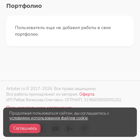
Портфолио
Пользователь еще не добавил работы в свое
портфолио.
Artister.ru © 2017-2026. Все права защищены.
Все работы принадлежат их авторам.
Оферта
.
ИП Рябов Вячеслав Олегович. ОГРНИП: 319665800005102.
Пользовательское соглашение
Продолжая пользоваться сайтом, вы соглашаетесь с
Политика конфиденциальности
условиями использования файлов cookie
.
Соглашаюсь