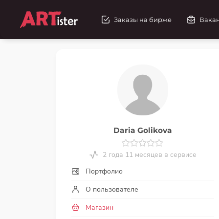
Заказы на бирже
Вака
Daria Golikova
2 года 11 месяцев в сервисе
Портфолио
О пользователе
Магазин