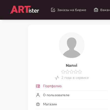
Заказы на бирже
Вака
Nanvi
2 года в сервисе
Портфолио
О пользователе
Магазин