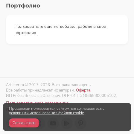
Портфолио
Пользователь еще не добавил работы в свое
портфолио.
Artister.ru © 2017-2026. Все права защищены.
Все работы принадлежат их авторам.
Оферта
.
ИП Рябов Вячеслав Олегович. ОГРНИП: 319665800005102.
Пользовательское соглашение
Продолжая пользоваться сайтом, вы соглашаетесь с
Политика конфиденциальности
условиями использования файлов cookie
.
Соглашаюсь