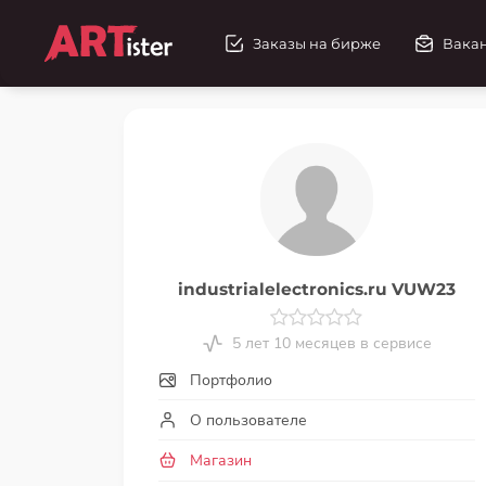
Заказы на бирже
Вака
industrialelectronics.ru VUW23
5 лет 10 месяцев в сервисе
Портфолио
О пользователе
Магазин