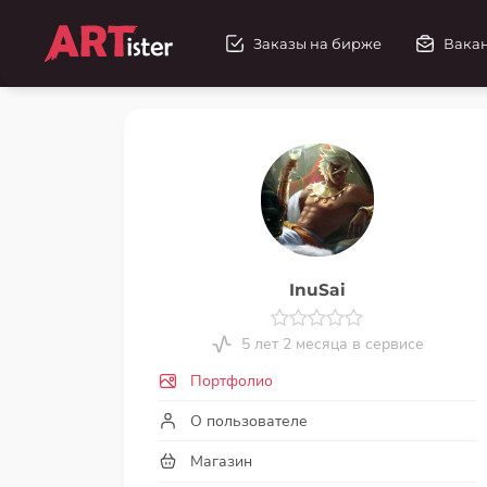
Заказы на бирже
Вака
InuSai
5 лет 2 месяца в сервисе
Портфолио
О пользователе
Магазин