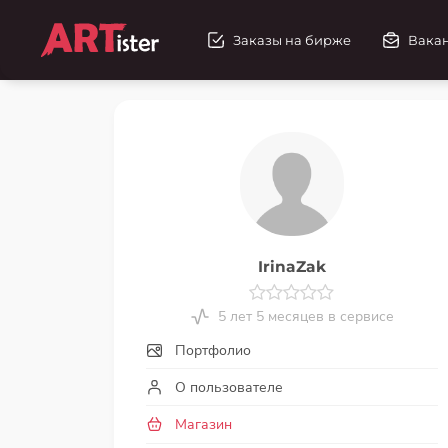
Заказы на бирже
Вака
IrinaZak
5 лет 5 месяцев в сервисе
Портфолио
О пользователе
Магазин