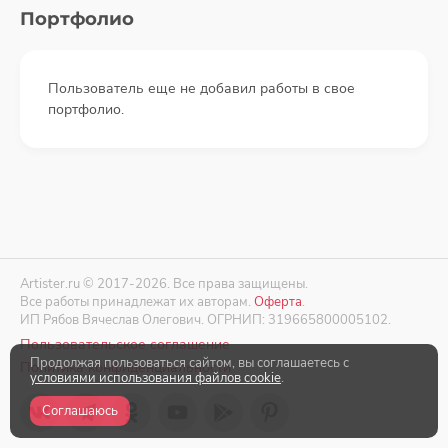
Портфолио
Пользователь еще не добавил работы в свое
портфолио.
Artister.ru © 2017-2026. Все права защищены.
Все работы принадлежат их авторам.
Оферта
.
ИП Рябов Вячеслав Олегович. ОГРНИП: 319665800005102.
Пользовательское соглашение
Продолжая пользоваться сайтом, вы соглашаетесь с
Политика конфиденциальности
условиями использования файлов cookie
.
Соглашаюсь