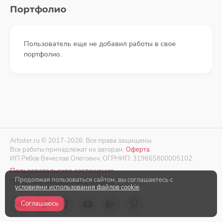
Портфолио
Пользователь еще не добавил работы в свое
портфолио.
Artister.ru © 2017-2026. Все права защищены.
Все работы принадлежат их авторам.
Оферта
.
ИП Рябов Вячеслав Олегович. ОГРНИП: 319665800005102.
Пользовательское соглашение
Продолжая пользоваться сайтом, вы соглашаетесь с
Политика конфиденциальности
условиями использования файлов cookie
.
Соглашаюсь