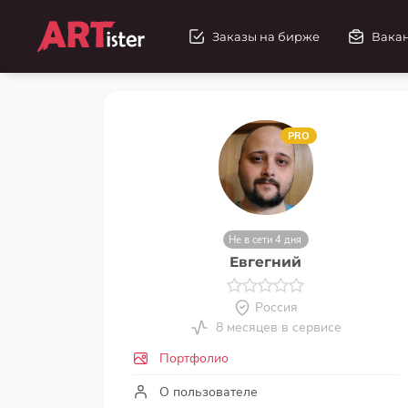
Заказы на бирже
Вака
PRO
Не в сети 4 дня
Евгегний
Россия
8 месяцев в сервисе
Портфолио
О пользователе