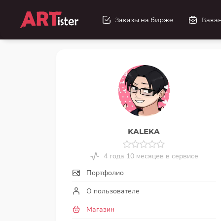
Заказы на бирже
Вака
KALEKA
4 года 10 месяцев в сервисе
Портфолио
О пользователе
Магазин