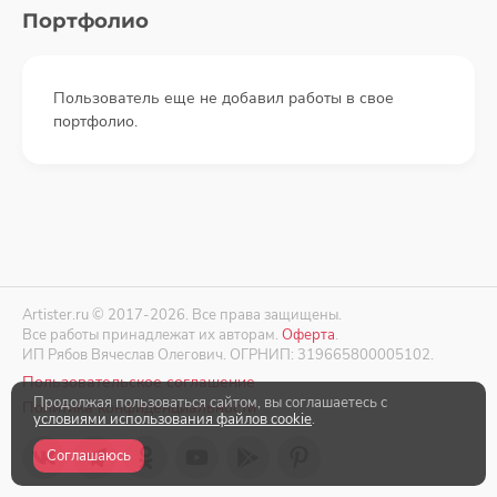
Портфолио
Пользователь еще не добавил работы в свое
портфолио.
Artister.ru © 2017-2026. Все права защищены.
Все работы принадлежат их авторам.
Оферта
.
ИП Рябов Вячеслав Олегович. ОГРНИП: 319665800005102.
Пользовательское соглашение
Продолжая пользоваться сайтом, вы соглашаетесь с
Политика конфиденциальности
условиями использования файлов cookie
.
Соглашаюсь