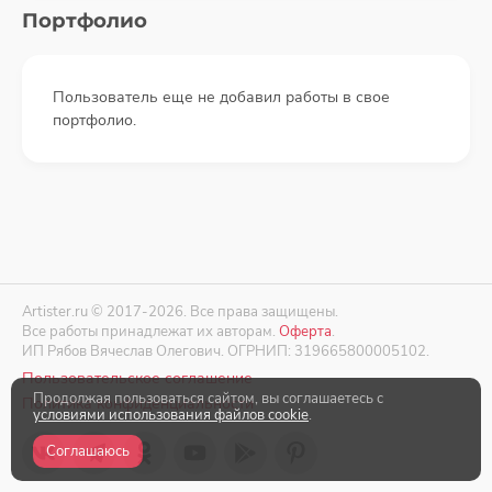
Портфолио
Пользователь еще не добавил работы в свое
портфолио.
Artister.ru © 2017-2026. Все права защищены.
Все работы принадлежат их авторам.
Оферта
.
ИП Рябов Вячеслав Олегович. ОГРНИП: 319665800005102.
Пользовательское соглашение
Продолжая пользоваться сайтом, вы соглашаетесь с
Политика конфиденциальности
условиями использования файлов cookie
.
Соглашаюсь