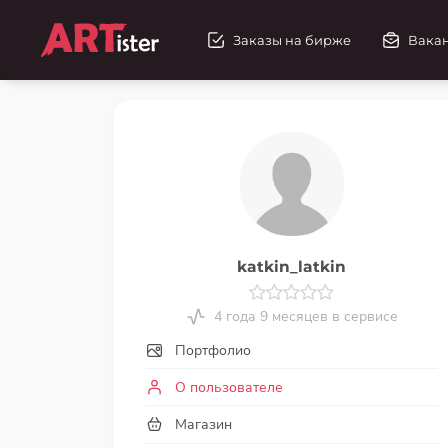
Заказы на бирже
Вака
katkin_latkin
4 года 9 месяцев в сервисе
Портфолио
О пользователе
Магазин