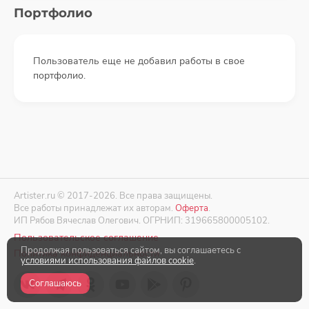
Портфолио
Пользователь еще не добавил работы в свое
портфолио.
Artister.ru © 2017-2026. Все права защищены.
Все работы принадлежат их авторам.
Оферта
.
ИП Рябов Вячеслав Олегович. ОГРНИП: 319665800005102.
Пользовательское соглашение
Продолжая пользоваться сайтом, вы соглашаетесь с
Политика конфиденциальности
условиями использования файлов cookie
.
Соглашаюсь