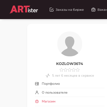
Заказы на бирже
Вака
KOZLOW3674
5 лет 6 месяцев в сервисе
Портфолио
О пользователе
Магазин