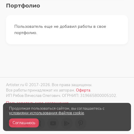
Портфолио
Пользователь еще не добавил работы в свое
портфолио.
Artister.ru © 2017-2026. Все права защищены.
Все работы принадлежат их авторам.
Оферта
.
ИП Рябов Вячеслав Олегович. ОГРНИП: 319665800005102.
Пользовательское соглашение
Продолжая пользоваться сайтом, вы соглашаетесь с
Политика конфиденциальности
условиями использования файлов cookie
.
Соглашаюсь