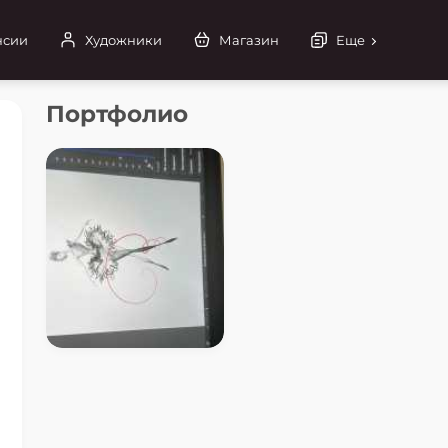
нсии
Художники
Магазин
Еще
Портфолио