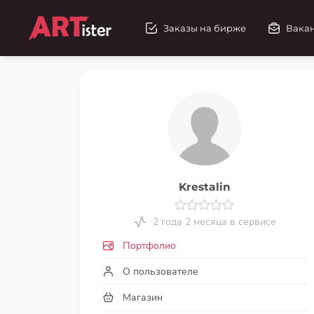
Заказы на бирже
Вака
Krestalin
2 года 2 месяца в сервисе
Портфолио
О пользователе
Магазин