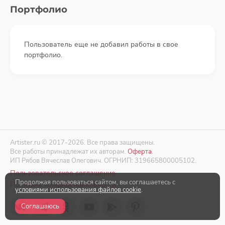
Портфолио
Пользователь еще не добавил работы в свое
портфолио.
Artister.ru © 2017-2026. Все права защищены.
Все работы принадлежат их авторам.
Оферта
.
ИП Рябов Вячеслав Олегович. ОГРНИП: 319665800005102.
Пользовательское соглашение
Продолжая пользоваться сайтом, вы соглашаетесь с
Политика конфиденциальности
условиями использования файлов cookie
.
Соглашаюсь