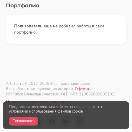
Портфолио
Пользователь еще не добавил работы в свое
портфолио.
Artister.ru © 2017-2026. Все права защищены.
Все работы принадлежат их авторам.
Оферта
.
ИП Рябов Вячеслав Олегович. ОГРНИП: 319665800005102.
Пользовательское соглашение
Продолжая пользоваться сайтом, вы соглашаетесь с
Политика конфиденциальности
условиями использования файлов cookie
.
Соглашаюсь