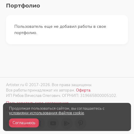
Портфолио
Пользователь еще не добавил работы в свое
портфолио.
Artister.ru © 2017-2026. Все права защищены.
Все работы принадлежат их авторам.
Оферта
.
ИП Рябов Вячеслав Олегович. ОГРНИП: 319665800005102.
Пользовательское соглашение
Продолжая пользоваться сайтом, вы соглашаетесь с
Политика конфиденциальности
условиями использования файлов cookie
.
Соглашаюсь