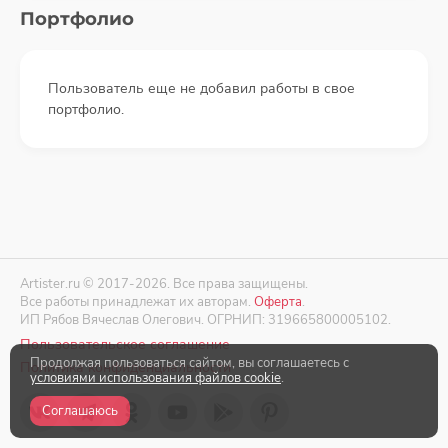
Портфолио
Пользователь еще не добавил работы в свое
портфолио.
Artister.ru © 2017-2026. Все права защищены.
Все работы принадлежат их авторам.
Оферта
.
ИП Рябов Вячеслав Олегович. ОГРНИП: 319665800005102.
Пользовательское соглашение
Продолжая пользоваться сайтом, вы соглашаетесь с
Политика конфиденциальности
условиями использования файлов cookie
.
Соглашаюсь