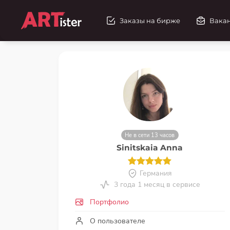
Заказы на бирже
Вака
Не в сети 13 часов
Sinitskaia Anna
Германия
3 года 1 месяц в сервисе
Портфолио
О пользователе