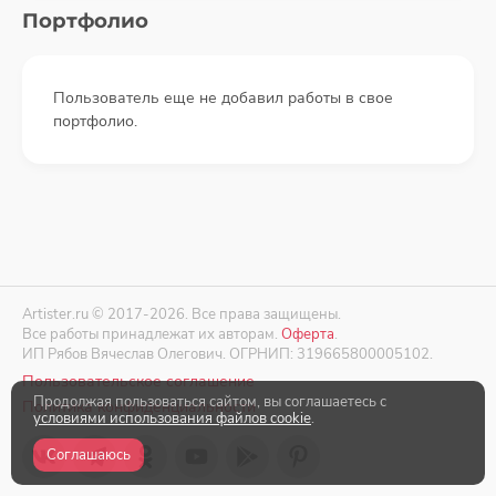
Портфолио
Пользователь еще не добавил работы в свое
портфолио.
Artister.ru © 2017-2026. Все права защищены.
Все работы принадлежат их авторам.
Оферта
.
ИП Рябов Вячеслав Олегович. ОГРНИП: 319665800005102.
Пользовательское соглашение
Продолжая пользоваться сайтом, вы соглашаетесь с
Политика конфиденциальности
условиями использования файлов cookie
.
Соглашаюсь