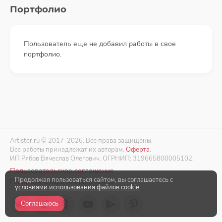
Портфолио
Пользователь еще не добавил работы в свое
портфолио.
Artister.ru © 2017-2026. Все права защищены.
Все работы принадлежат их авторам.
Оферта
.
ИП Рябов Вячеслав Олегович. ОГРНИП: 319665800005102.
Пользовательское соглашение
Продолжая пользоваться сайтом, вы соглашаетесь с
Политика конфиденциальности
условиями использования файлов cookie
.
Соглашаюсь