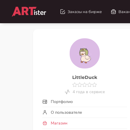
Заказы на бирже
Вака
LittleDuck
4 года в сервисе
Портфолио
О пользователе
Магазин