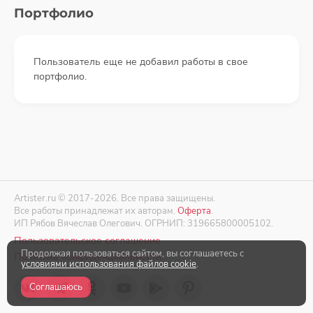
Портфолио
Пользователь еще не добавил работы в свое
портфолио.
Artister.ru © 2017-2026. Все права защищены.
Все работы принадлежат их авторам.
Оферта
.
ИП Рябов Вячеслав Олегович. ОГРНИП: 319665800005102.
Пользовательское соглашение
Продолжая пользоваться сайтом, вы соглашаетесь с
Политика конфиденциальности
условиями использования файлов cookie
.
Соглашаюсь