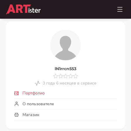
lN1rrcn553
3 года 6 месяцев в сервисе
Портфолио
О пользователе
Магазин