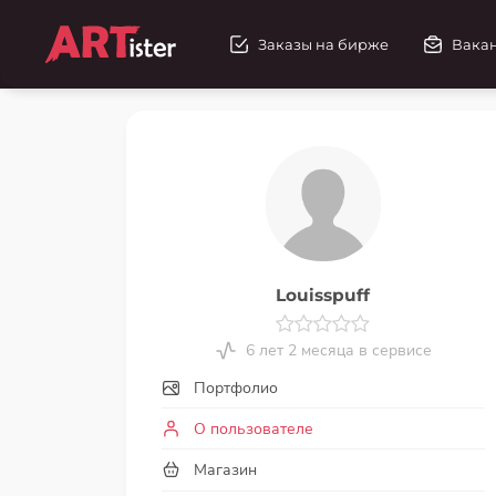
Заказы на бирже
Вака
Louisspuff
6 лет 2 месяца в сервисе
Портфолио
О пользователе
Магазин