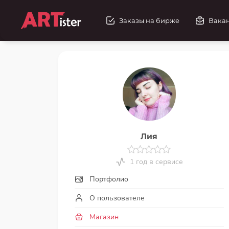
Заказы на бирже
Вака
Лия
1 год в сервисе
Портфолио
О пользователе
Магазин