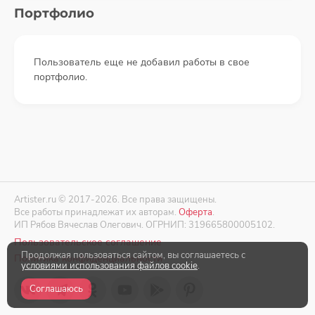
Портфолио
Пользователь еще не добавил работы в свое
портфолио.
Artister.ru © 2017-2026. Все права защищены.
Все работы принадлежат их авторам.
Оферта
.
ИП Рябов Вячеслав Олегович. ОГРНИП: 319665800005102.
Пользовательское соглашение
Продолжая пользоваться сайтом, вы соглашаетесь с
Политика конфиденциальности
условиями использования файлов cookie
.
Соглашаюсь