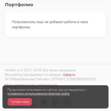
Портфолио
Пользователь еще не добавил работы в свое
портфолио.
Artister.ru © 2017-2026. Все права защищены.
Все работы принадлежат их авторам.
Оферта
.
ИП Рябов Вячеслав Олегович. ОГРНИП: 319665800005102.
Пользовательское соглашение
Продолжая пользоваться сайтом, вы соглашаетесь с
Политика конфиденциальности
условиями использования файлов cookie
.
Соглашаюсь