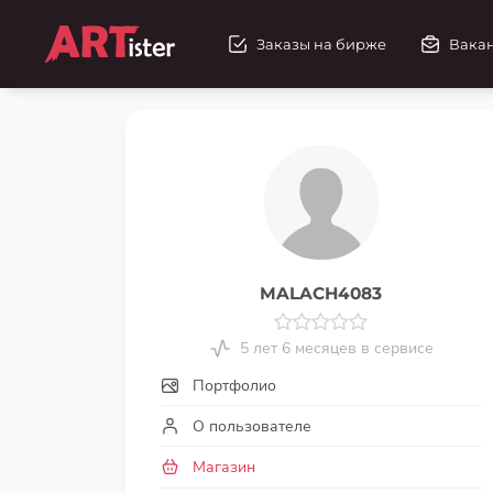
Заказы на бирже
Вака
MALACH4083
5 лет 6 месяцев в сервисе
Портфолио
О пользователе
Магазин