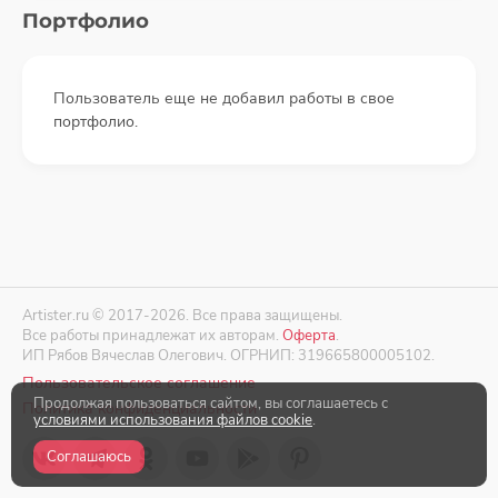
Портфолио
Пользователь еще не добавил работы в свое
портфолио.
Artister.ru © 2017-2026. Все права защищены.
Все работы принадлежат их авторам.
Оферта
.
ИП Рябов Вячеслав Олегович. ОГРНИП: 319665800005102.
Пользовательское соглашение
Продолжая пользоваться сайтом, вы соглашаетесь с
Политика конфиденциальности
условиями использования файлов cookie
.
Соглашаюсь